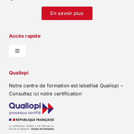
En savoir plus
Accès rapide
Navigation
à
Accueil
bascule
Qualiopi
Notre centre de formation est labellisé Qualiopi –
Formations
Consultez ici notre certification
Qui sommes-nous
Actualités