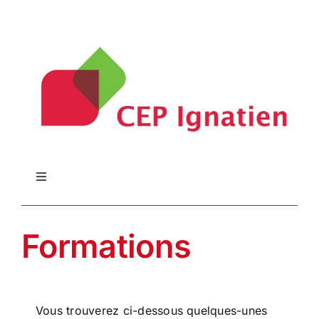
Passer
au
contenu
Navigation
à
Accueil
bascule
Formations
Formations
Qui sommes-nous
Vous trouverez ci-dessous quelques-unes