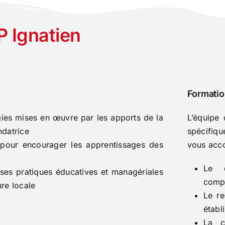
P Ignatien
Formatio
gies mises en œuvre par les apports de la
L’équipe 
ndatrice
spécifiqu
es pour encourager les apprentissages des
vous acc
Le d
 ses pratiques éducatives et managériales
compé
ure locale
Le re
établi
La c