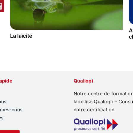
A
La laïcité
c
apide
Qualiopi
Notre centre de formation
ons
labellisé Qualiopi –
Consul
mmes-nous
notre certification
és